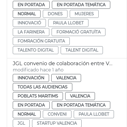
EN PORTADA
EN PORTADA TEMÁTICA
NORMAL
DONES
MUJERES
INNOVACIÓ
PAULA LLOBET
LA FARINERA
FORMACIÓ GRATUÏTA
FOMRACIÓN GRATUITA
TALENTO DIGITAL
TALENT DIGITAL
JGL convenio de colaboración entre València Innovation Capital y Startup València
modificado hace 1 año
INNOVACIÓN
VALENCIA
TODAS LAS AUDIENCIAS
POBLATS MARITIMS
VALENCIA
EN PORTADA
EN PORTADA TEMÁTICA
NORMAL
CONVENI
PAULA LLOBET
JGL
STARTUP VALENCIA