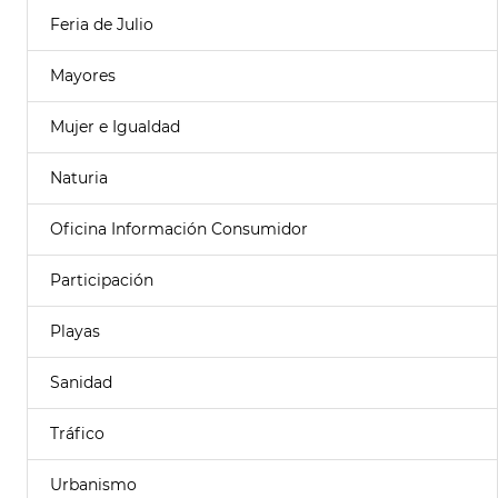
Feria de Julio
Mayores
Mujer e Igualdad
Naturia
Oficina Información Consumidor
Participación
Playas
Sanidad
Tráfico
Urbanismo