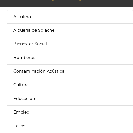
Albufera
Alquería de Solache
Bienestar Social
Bomberos
Contaminación Acústica
Cultura
Educación
Empleo
Fallas