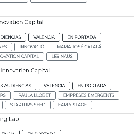
novation Capital
DIENCIAS
VALENCIA
EN PORTADA
VES
INNOVACIÓ
MARÍA JOSÉ CATALÁ
NOVATION CAPITAL
LES NAUS
nnovation Capital
S AUDIENCIAS
VALENCIA
EN PORTADA
UPS
PAULA LLOBET
EMPRESES EMERGENTS
STARTUPS SEED
EARLY STAGE
ting Lab