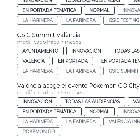
INNOVACIÓN
TODAS LAS AUDIENCIAS
VA
EN PORTADA TEMÁTICA
NORMAL
INNOVA
LA HARINERA
LA FARINERA
GSIC TESTING
GSIC Summit València
modificado hace 7 meses
AYUNTAMIENTO
INNOVACIÓN
TODAS LAS
VALENCIA
EN PORTADA
EN PORTADA TE
LA HARINERA
LA FARINERA
GSIC SUMMIT
València acoge el evento Pokémon GO City 
modificado hace 10 meses
INNOVACIÓN
TODAS LAS AUDIENCIAS
VA
EN PORTADA TEMÁTICA
NORMAL
INNOVA
LA HARINERA
LA FARINERA
VALÈNCIA IN
POKEMON GO