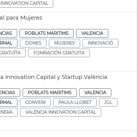
 INNOVATION CAPITAL
tal para Mujeres
NCIAS
POBLATS MARITIMS
VALENCIA
RMAL
DONES
MUJERES
INNOVACIÓ
GRATUÏTA
FOMRACIÓN GRATUITA
a Innovation Capital y Startup València
ENCIAS
POBLATS MARITIMS
VALENCIA
RMAL
CONVENI
PAULA LLOBET
JGL
INERA
VALÈNCIA INNOVATION CAPITAL