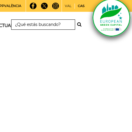
PPVALÈNCIA
VAL
CAS
CTUALIDAD