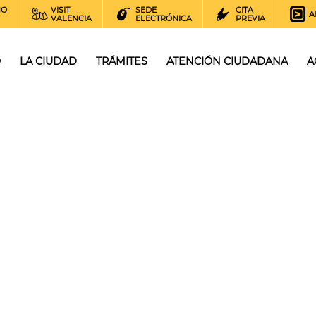
NO
VISIT
SEDE
CITA
A
VALENCIA
ELECTRÓNICA
PREVIA
O
LA CIUDAD
TRÁMITES
ATENCIÓN CIUDADANA
A