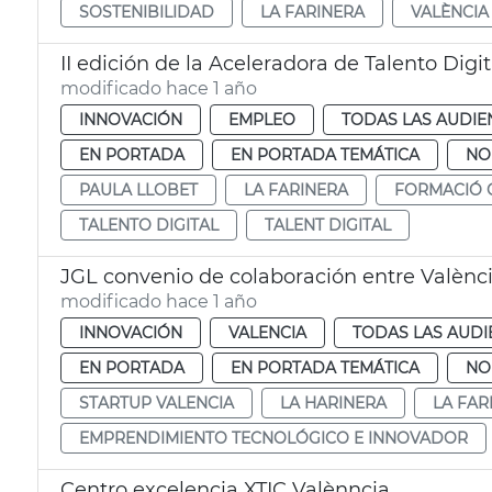
SOSTENIBILIDAD
LA FARINERA
VALÈNCIA
II edición de la Aceleradora de Talento Digi
modificado hace 1 año
INNOVACIÓN
EMPLEO
TODAS LAS AUDIE
EN PORTADA
EN PORTADA TEMÁTICA
NO
PAULA LLOBET
LA FARINERA
FORMACIÓ 
TALENTO DIGITAL
TALENT DIGITAL
JGL convenio de colaboración entre Valènci
modificado hace 1 año
INNOVACIÓN
VALENCIA
TODAS LAS AUDI
EN PORTADA
EN PORTADA TEMÁTICA
NO
STARTUP VALENCIA
LA HARINERA
LA FAR
EMPRENDIMIENTO TECNOLÓGICO E INNOVADOR
Centro excelencia XTIC Valènncia