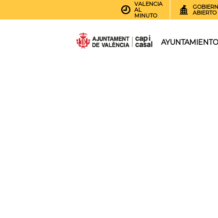
VALENCIA
GOBIER
AL
ABIERTO
MINUTO
AYUNTAMIENT