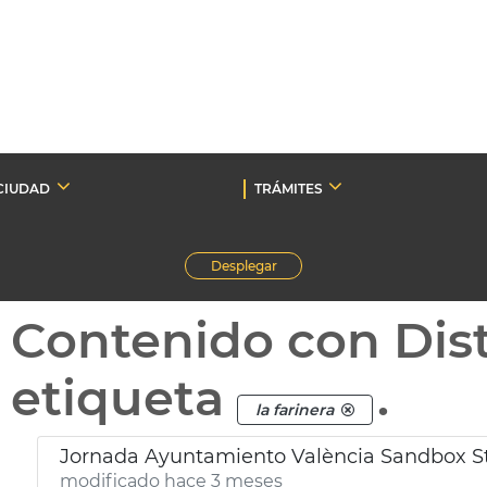
CIUDAD
TRÁMITES
Desplegar
Contenido con Dist
etiqueta
.
la farinera
Jornada Ayuntamiento València Sandbox St
modificado hace 3 meses