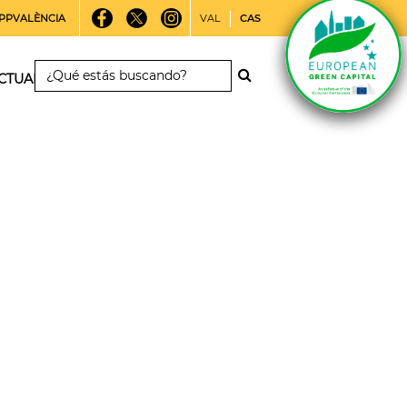
PPVALÈNCIA
VAL
CAS
CTUALIDAD