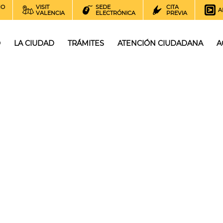
NO
VISIT
SEDE
CITA
A
VALENCIA
ELECTRÓNICA
PREVIA
O
LA CIUDAD
TRÁMITES
ATENCIÓN CIUDADANA
A