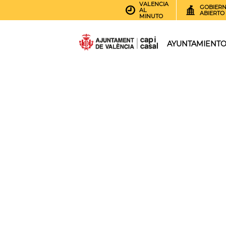
VALENCIA
GOBIER
AL
ABIERTO
MINUTO
AYUNTAMIENT