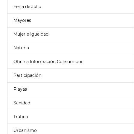
Feria de Julio
Mayores
Mujer e Igualdad
Naturia
Oficina Información Consumidor
Participación
Playas
Sanidad
Tráfico
Urbanismo