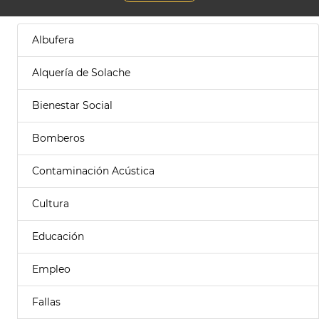
Albufera
Alquería de Solache
Bienestar Social
Bomberos
Contaminación Acústica
Cultura
Educación
Empleo
Fallas