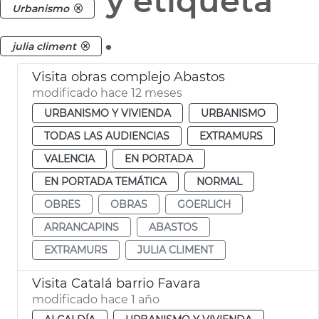
y etiqueta
Urbanismo
.
julia climent
Visita obras complejo Abastos
modificado hace 12 meses
URBANISMO Y VIVIENDA
URBANISMO
TODAS LAS AUDIENCIAS
EXTRAMURS
VALENCIA
EN PORTADA
EN PORTADA TEMÁTICA
NORMAL
OBRES
OBRAS
GOERLICH
ARRANCAPINS
ABASTOS
EXTRAMURS
JULIA CLIMENT
Visita Catalá barrio Favara
modificado hace 1 año