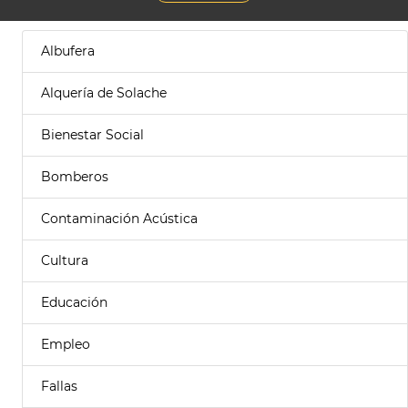
Albufera
Alquería de Solache
Bienestar Social
Bomberos
Contaminación Acústica
Cultura
Educación
Empleo
Fallas