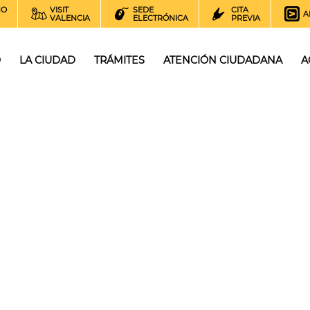
NO
VISIT
SEDE
CITA
A
VALENCIA
ELECTRÓNICA
PREVIA
O
LA CIUDAD
TRÁMITES
ATENCIÓN CIUDADANA
A