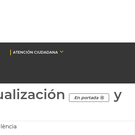
ATENCIÓN CIUDADANA
ualización
y
En portada
alència