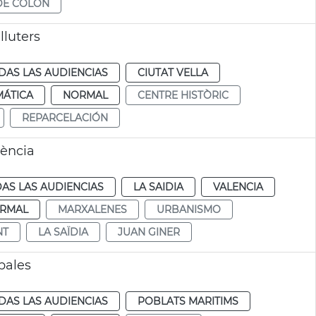
DE COLÓN
lluters
DAS LAS AUDIENCIAS
CIUTAT VELLA
MÁTICA
NORMAL
CENTRE HISTÒRIC
REPARCELACIÓN
ència
AS LAS AUDIENCIAS
LA SAIDIA
VALENCIA
RMAL
MARXALENES
URBANISMO
NT
LA SAÏDIA
JUAN GINER
pales
DAS LAS AUDIENCIAS
POBLATS MARITIMS