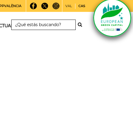
PPVALÈNCIA
VAL
CAS
CTUALIDAD