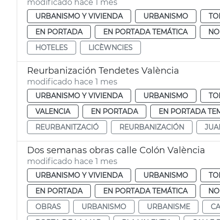
modificado hace 1 mes
URBANISMO Y VIVIENDA
URBANISMO
TO
EN PORTADA
EN PORTADA TEMÁTICA
NO
HOTELES
LICÈWNCIES
Reurbanización Tendetes València
modificado hace 1 mes
URBANISMO Y VIVIENDA
URBANISMO
TO
VALENCIA
EN PORTADA
EN PORTADA TE
REURBANITZACIÓ
REURBANIZACIÓN
JUA
Dos semanas obras calle Colón València
modificado hace 1 mes
URBANISMO Y VIVIENDA
URBANISMO
TO
EN PORTADA
EN PORTADA TEMÁTICA
NO
OBRAS
URBANISMO
URBANISME
CA