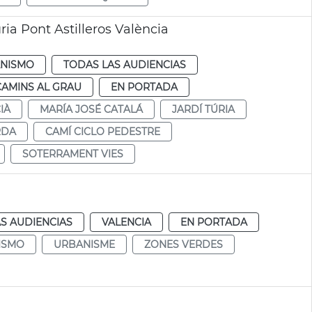
ia Pont Astilleros València
NISMO
TODAS LAS AUDIENCIAS
CAMINS AL GRAU
EN PORTADA
IÀ
MARÍA JOSÉ CATALÁ
JARDÍ TÚRIA
RDA
CAMÍ CICLO PEDESTRE
SOTERRAMENT VIES
S AUDIENCIAS
VALENCIA
EN PORTADA
ISMO
URBANISME
ZONES VERDES