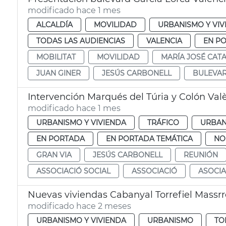
modificado hace 1 mes
ALCALDÍA
MOVILIDAD
URBANISMO Y VIV
TODAS LAS AUDIENCIAS
VALENCIA
EN P
MOBILITAT
MOVILIDAD
MARÍA JOSÉ CAT
JUAN GINER
JESÚS CARBONELL
BULEVAR
Intervención Marqués del Túria y Colón Val
modificado hace 1 mes
URBANISMO Y VIVIENDA
TRÁFICO
URBAN
EN PORTADA
EN PORTADA TEMÁTICA
NO
GRAN VIA
JESÚS CARBONELL
REUNIÓN
ASSOCIACIÓ SOCIAL
ASSOCIACIÓ
ASOCI
Nuevas viviendas Cabanyal Torrefiel Massrr
modificado hace 2 meses
URBANISMO Y VIVIENDA
URBANISMO
TO