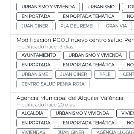
URBANISMO Y VIVIENDA
URBANISMO
TO
EN PORTADA
EN PORTADA TEMÁTICA
NO
JUAN GINER
PLA DEL REMEI
GRAN VIA
Modificación PGOU nuevo centro salud Pen
modificado hace 13 días
AYUNTAMIENTO
URBANISMO Y VIVIENDA
EN PORTADA
EN PORTADA TEMÁTICA
NO
URBANISME
JUAN GINER
PPLE
CENT
CENTRO SALUD PENYA-ROJA
Agencia Municipal del Alquiler València
modificado hace 20 días
ALCALDÍA
URBANISMO Y VIVIENDA
VIVI
EN PORTADA
EN PORTADA TEMÁTICA
NO
VIVIENDAS
JUAN GINER
AGÈNCIA LLOGU