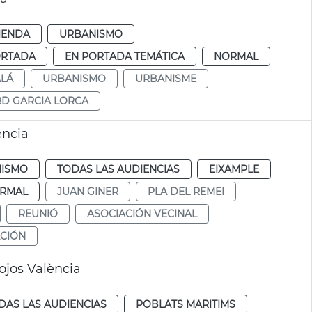
IENDA
URBANISMO
ORTADA
EN PORTADA TEMÁTICA
NORMAL
ALÁ
URBANISMO
URBANISME
D GARCIA LORCA
ència
ISMO
TODAS LAS AUDIENCIAS
EIXAMPLE
RMAL
JUAN GINER
PLA DEL REMEI
REUNIÓ
ASOCIACIÓN VECINAL
ACIÓN
ojos València
DAS LAS AUDIENCIAS
POBLATS MARITIMS