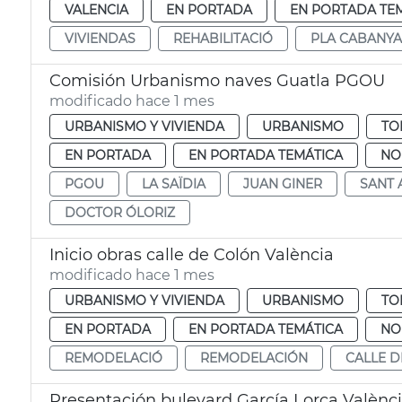
VALENCIA
EN PORTADA
EN PORTADA TE
VIVIENDAS
REHABILITACIÓ
PLA CABANYA
Comisión Urbanismo naves Guatla PGOU
modificado hace 1 mes
URBANISMO Y VIVIENDA
URBANISMO
TO
EN PORTADA
EN PORTADA TEMÁTICA
NO
PGOU
LA SAÏDIA
JUAN GINER
SANT 
DOCTOR ÓLORIZ
Inicio obras calle de Colón València
modificado hace 1 mes
URBANISMO Y VIVIENDA
URBANISMO
TO
EN PORTADA
EN PORTADA TEMÁTICA
NO
REMODELACIÓ
REMODELACIÓN
CALLE 
Presentación bulevard García Lorca Valènc