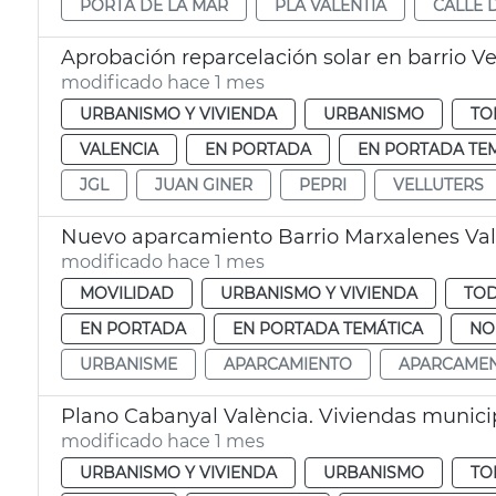
PORTA DE LA MAR
PLA VALENTIA
CALLE 
Aprobación reparcelación solar en barrio Ve
modificado hace 1 mes
URBANISMO Y VIVIENDA
URBANISMO
TO
VALENCIA
EN PORTADA
EN PORTADA TE
JGL
JUAN GINER
PEPRI
VELLUTERS
Nuevo aparcamiento Barrio Marxalenes Val
modificado hace 1 mes
MOVILIDAD
URBANISMO Y VIVIENDA
TOD
EN PORTADA
EN PORTADA TEMÁTICA
NO
URBANISME
APARCAMIENTO
APARCAME
Plano Cabanyal València. Viviendas munici
modificado hace 1 mes
URBANISMO Y VIVIENDA
URBANISMO
TO