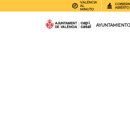
VALENCIA
GOBIER
AL
ABIERTO
MINUTO
AYUNTAMIENT