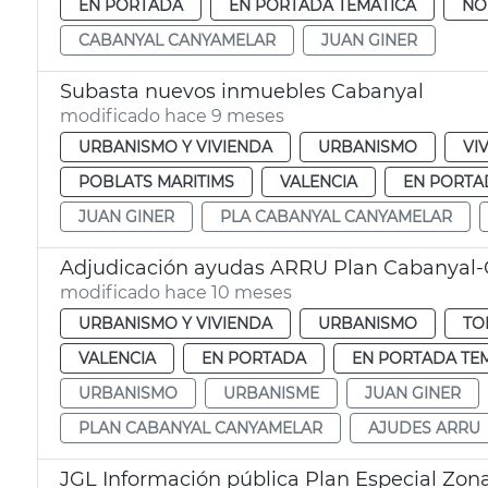
EN PORTADA
EN PORTADA TEMÁTICA
NO
CABANYAL CANYAMELAR
JUAN GINER
Subasta nuevos inmuebles Cabanyal
modificado hace 9 meses
URBANISMO Y VIVIENDA
URBANISMO
VI
POBLATS MARITIMS
VALENCIA
EN PORTA
JUAN GINER
PLA CABANYAL CANYAMELAR
Adjudicación ayudas ARRU Plan Cabanyal
modificado hace 10 meses
URBANISMO Y VIVIENDA
URBANISMO
TO
VALENCIA
EN PORTADA
EN PORTADA TE
URBANISMO
URBANISME
JUAN GINER
PLAN CABANYAL CANYAMELAR
AJUDES ARRU
JGL Información pública Plan Especial Zona