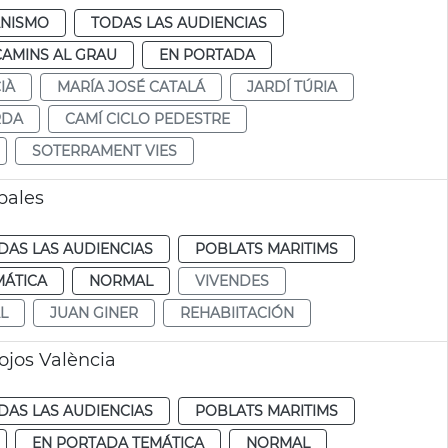
NISMO
TODAS LAS AUDIENCIAS
CAMINS AL GRAU
EN PORTADA
IÀ
MARÍA JOSÉ CATALÁ
JARDÍ TÚRIA
RDA
CAMÍ CICLO PEDESTRE
SOTERRAMENT VIES
pales
DAS LAS AUDIENCIAS
POBLATS MARITIMS
MÁTICA
NORMAL
VIVENDES
L
JUAN GINER
REHABIITACIÓN
ojos València
DAS LAS AUDIENCIAS
POBLATS MARITIMS
EN PORTADA TEMÁTICA
NORMAL