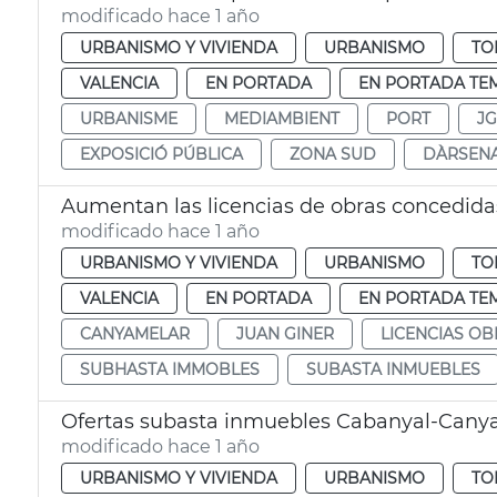
modificado hace 1 año
URBANISMO Y VIVIENDA
URBANISMO
TO
VALENCIA
EN PORTADA
EN PORTADA TE
URBANISME
MEDIAMBIENT
PORT
JG
EXPOSICIÓ PÚBLICA
ZONA SUD
DÀRSEN
Aumentan las licencias de obras concedida
modificado hace 1 año
URBANISMO Y VIVIENDA
URBANISMO
TO
VALENCIA
EN PORTADA
EN PORTADA TE
CANYAMELAR
JUAN GINER
LICENCIAS OB
SUBHASTA IMMOBLES
SUBASTA INMUEBLES
Ofertas subasta inmuebles Cabanyal-Cany
modificado hace 1 año
URBANISMO Y VIVIENDA
URBANISMO
TO