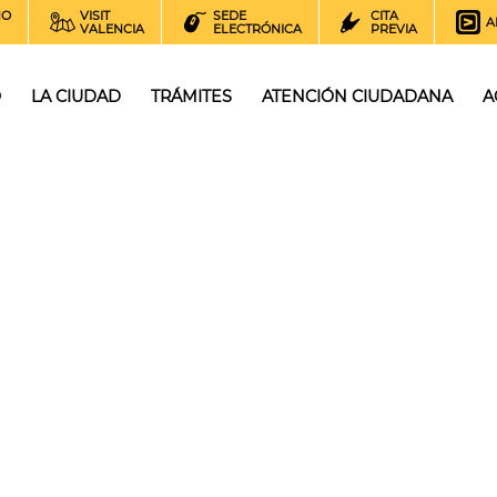
NO
VISIT
SEDE
CITA
A
VALENCIA
ELECTRÓNICA
PREVIA
O
LA CIUDAD
TRÁMITES
ATENCIÓN CIUDADANA
A