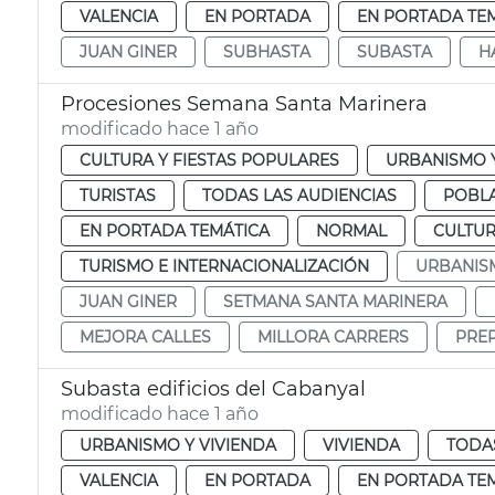
VALENCIA
EN PORTADA
EN PORTADA TE
JUAN GINER
SUBHASTA
SUBASTA
H
Procesiones Semana Santa Marinera
modificado hace 1 año
CULTURA Y FIESTAS POPULARES
URBANISMO Y
TURISTAS
TODAS LAS AUDIENCIAS
POBLA
EN PORTADA TEMÁTICA
NORMAL
CULTUR
TURISMO E INTERNACIONALIZACIÓN
URBANIS
JUAN GINER
SETMANA SANTA MARINERA
MEJORA CALLES
MILLORA CARRERS
PREP
Subasta edificios del Cabanyal
modificado hace 1 año
URBANISMO Y VIVIENDA
VIVIENDA
TODAS
VALENCIA
EN PORTADA
EN PORTADA TE