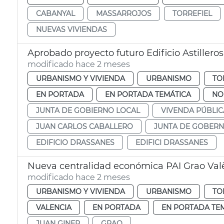
CABANYAL
MASSARROJOS
TORREFIEL
NUEVAS VIVIENDAS
Aprobado proyecto futuro Edificio Astillero
modificado hace 2 meses
URBANISMO Y VIVIENDA
URBANISMO
TO
EN PORTADA
EN PORTADA TEMÁTICA
NO
JUNTA DE GOBIERNO LOCAL
VIVENDA PÚBLIC
JUAN CARLOS CABALLERO
JUNTA DE GOBERN
EDIFICIO DRASSANES
EDIFICI DRASSANES
Nueva centralidad económica PAI Grao Val
modificado hace 2 meses
URBANISMO Y VIVIENDA
URBANISMO
TO
VALENCIA
EN PORTADA
EN PORTADA TE
JUAN GINER
GRAO