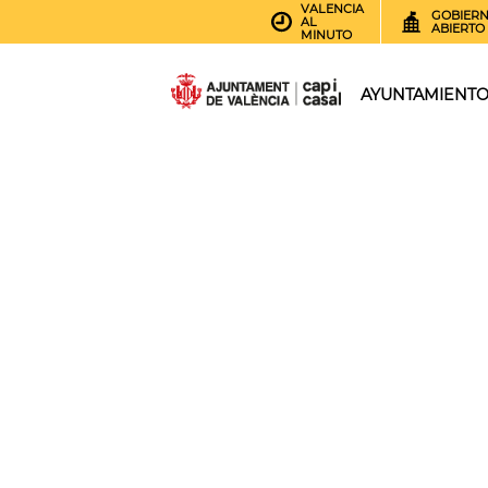
VALENCIA
GOBIER
AL
ABIERTO
MINUTO
AYUNTAMIENT