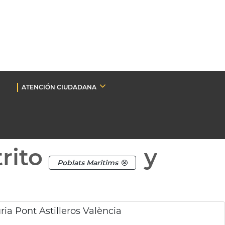
ATENCIÓN CIUDADANA
rito
y
Poblats Maritims
ia Pont Astilleros València