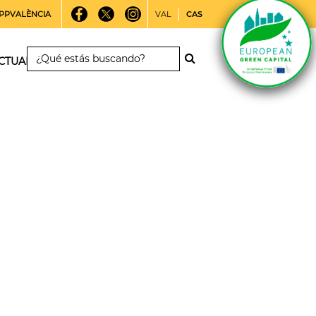
PPVALÈNCIA
VAL
CAS
CTUALIDAD