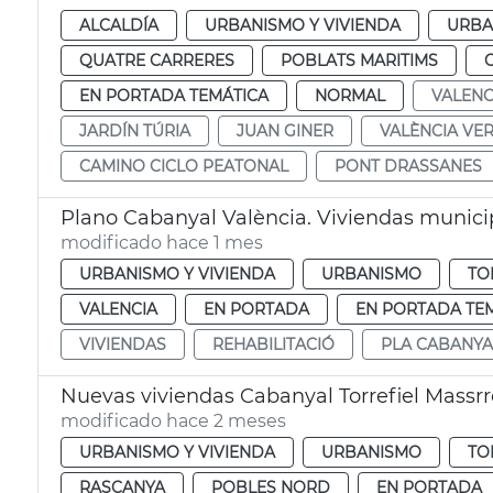
ALCALDÍA
URBANISMO Y VIVIENDA
URBA
QUATRE CARRERES
POBLATS MARITIMS
EN PORTADA TEMÁTICA
NORMAL
VALENC
JARDÍN TÚRIA
JUAN GINER
VALÈNCIA VE
CAMINO CICLO PEATONAL
PONT DRASSANES
Plano Cabanyal València. Viviendas munici
modificado hace 1 mes
URBANISMO Y VIVIENDA
URBANISMO
TO
VALENCIA
EN PORTADA
EN PORTADA TE
VIVIENDAS
REHABILITACIÓ
PLA CABANYA
Nuevas viviendas Cabanyal Torrefiel Massrr
modificado hace 2 meses
URBANISMO Y VIVIENDA
URBANISMO
TO
RASCANYA
POBLES NORD
EN PORTADA