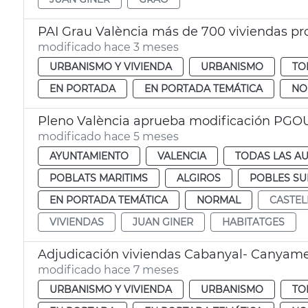
PAI Grau València más de 700 viviendas p
modificado hace 3 meses
URBANISMO Y VIVIENDA
URBANISMO
TO
EN PORTADA
EN PORTADA TEMÁTICA
NO
Pleno València aprueba modificación PGOU
modificado hace 5 meses
AYUNTAMIENTO
VALENCIA
TODAS LAS AU
POBLATS MARITIMS
ALGIROS
POBLES S
EN PORTADA TEMÁTICA
NORMAL
CASTEL
VIVIENDAS
JUAN GINER
HABITATGES
Adjudicación viviendas Cabanyal- Canyame
modificado hace 7 meses
URBANISMO Y VIVIENDA
URBANISMO
TO