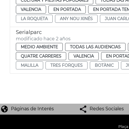
CULTURA Y FIESTAS POPULARES
TODAS LAS A
VALENCIA
EN PORTADA
EN PORTADA TE
LA ROQUETA
ANY NOU XINÉS
JUAN CARL
Serialparc
modificado hace 2 años
MEDIO AMBIENTE
TODAS LAS AUDIENCIAS
QUATRE CARRERES
VALENCIA
EN PORTA
MALILLA
TRES FORQUES
BOTÀNIC
J
Páginas de Interés
Redes Sociales
Plaça