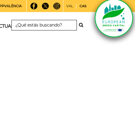
PPVALÈNCIA
VAL
CAS
CTUALIDAD