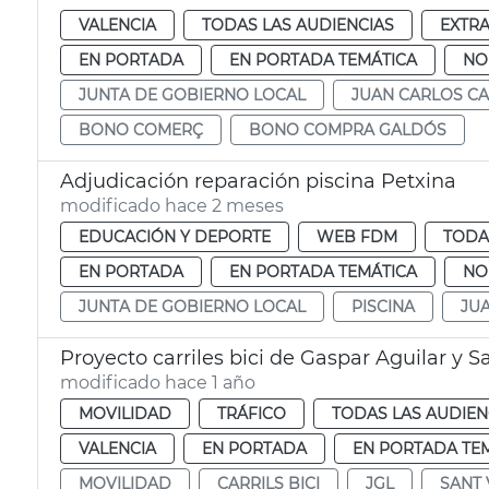
VALENCIA
TODAS LAS AUDIENCIAS
EXTR
EN PORTADA
EN PORTADA TEMÁTICA
NO
JUNTA DE GOBIERNO LOCAL
JUAN CARLOS C
BONO COMERÇ
BONO COMPRA GALDÓS
Adjudicación reparación piscina Petxina
modificado hace 2 meses
EDUCACIÓN Y DEPORTE
WEB FDM
TODA
EN PORTADA
EN PORTADA TEMÁTICA
NO
JUNTA DE GOBIERNO LOCAL
PISCINA
JU
Proyecto carriles bici de Gaspar Aguilar y S
modificado hace 1 año
MOVILIDAD
TRÁFICO
TODAS LAS AUDIEN
VALENCIA
EN PORTADA
EN PORTADA TE
MOVILIDAD
CARRILS BICI
JGL
SANT 