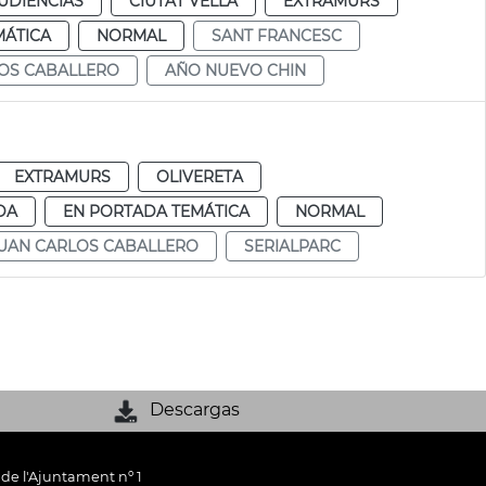
UDIENCIAS
CIUTAT VELLA
EXTRAMURS
MÁTICA
NORMAL
SANT FRANCESC
OS CABALLERO
AÑO NUEVO CHIN
EXTRAMURS
OLIVERETA
DA
EN PORTADA TEMÁTICA
NORMAL
UAN CARLOS CABALLERO
SERIALPARC
Descargas
 de l'Ajuntament nº 1