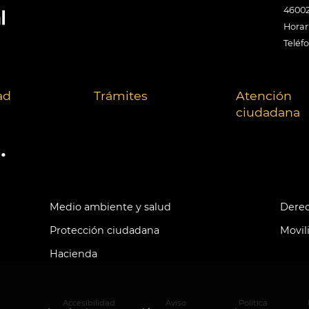
46002
Horari
Teléf
ad
Trámites
Atención
ciudadana
.
Medio ambiente y salud
Derec
Protección ciudadana
Movil
Hacienda
Accesibilidad
Aviso
Política