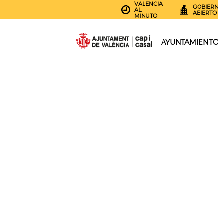
VALENCIA
GOBIER
AL
ABIERTO
MINUTO
AYUNTAMIENT