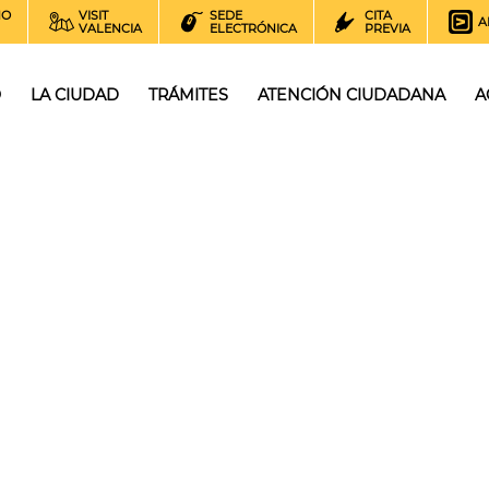
NO
VISIT
SEDE
CITA
A
VALENCIA
ELECTRÓNICA
PREVIA
O
LA CIUDAD
TRÁMITES
ATENCIÓN CIUDADANA
A