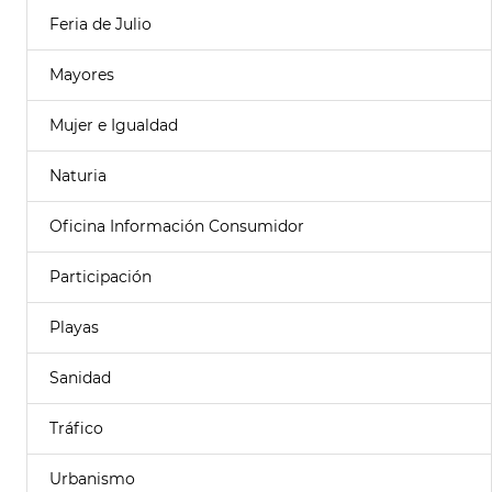
Feria de Julio
Mayores
Mujer e Igualdad
Naturia
Oficina Información Consumidor
Participación
Playas
Sanidad
Tráfico
Urbanismo