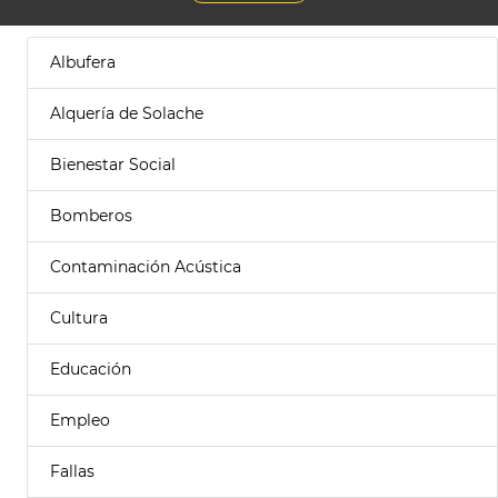
Albufera
Alquería de Solache
Bienestar Social
Bomberos
Contaminación Acústica
Cultura
Educación
Empleo
Fallas