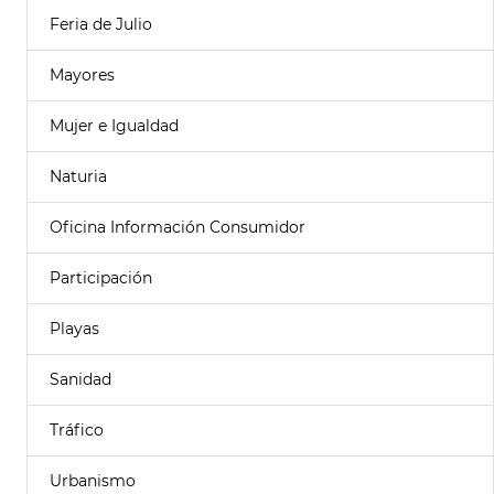
Feria de Julio
Mayores
Mujer e Igualdad
Naturia
Oficina Información Consumidor
Participación
Playas
Sanidad
Tráfico
Urbanismo