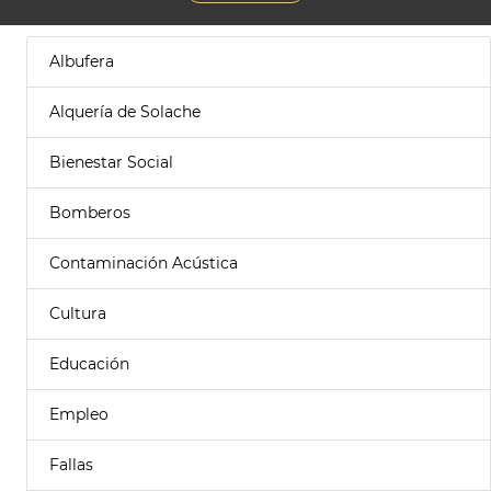
Albufera
Alquería de Solache
Bienestar Social
Bomberos
Contaminación Acústica
Cultura
Educación
Empleo
Fallas