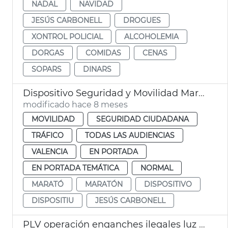
NADAL
NAVIDAD
JESÚS CARBONELL
DROGUES
XONTROL POLICIAL
ALCOHOLEMIA
DORGAS
COMIDAS
CENAS
SOPARS
DINARS
Dispositivo Seguridad y Movilidad Maratón
modificado hace 8 meses
MOVILIDAD
SEGURIDAD CIUDADANA
TRÁFICO
TODAS LAS AUDIENCIAS
VALENCIA
EN PORTADA
EN PORTADA TEMÁTICA
NORMAL
MARATÓ
MARATÓN
DISPOSITIVO
DISPOSITIU
JESÚS CARBONELL
PLV operación enganches ilegales luz Malva-rosa