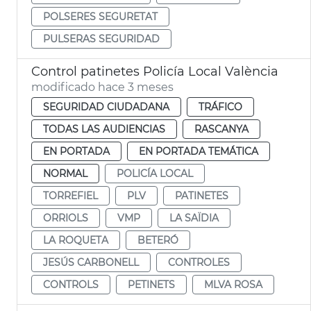
POLSERES SEGURETAT
PULSERAS SEGURIDAD
Control patinetes Policía Local València
modificado hace 3 meses
SEGURIDAD CIUDADANA
TRÁFICO
TODAS LAS AUDIENCIAS
RASCANYA
EN PORTADA
EN PORTADA TEMÁTICA
NORMAL
POLICÍA LOCAL
TORREFIEL
PLV
PATINETES
ORRIOLS
VMP
LA SAÏDIA
LA ROQUETA
BETERÓ
JESÚS CARBONELL
CONTROLES
CONTROLS
PETINETS
MLVA ROSA