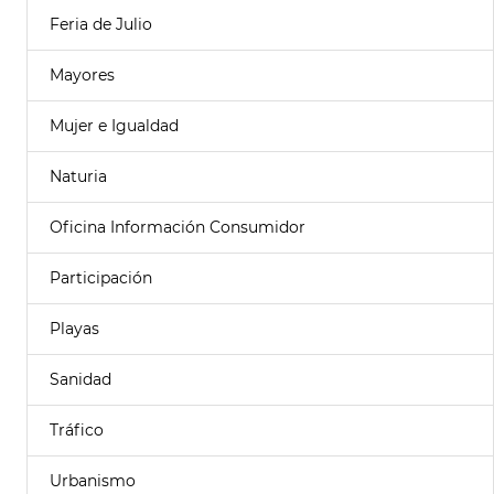
Feria de Julio
Mayores
Mujer e Igualdad
Naturia
Oficina Información Consumidor
Participación
Playas
Sanidad
Tráfico
Urbanismo