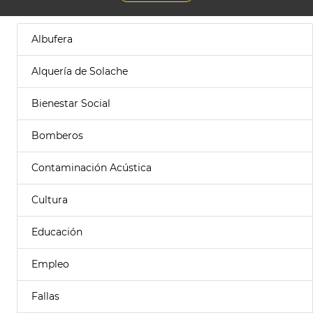
Albufera
Alquería de Solache
Bienestar Social
Bomberos
Contaminación Acústica
Cultura
Educación
Empleo
Fallas