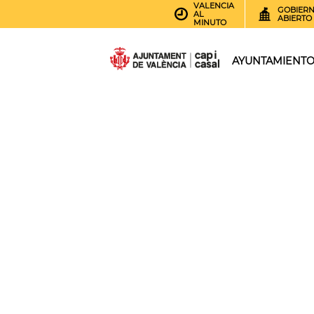
VALENCIA
GOBIER
AL
ABIERTO
MINUTO
AYUNTAMIENT