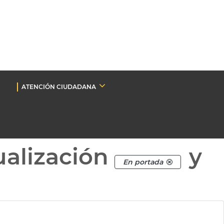
ATENCIÓN CIUDADANA
ualización
y
En portada