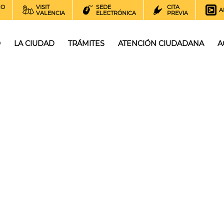
NO
VISIT
SEDE
CITA
A
VALENCIA
ELECTRÓNICA
PREVIA
O
LA CIUDAD
TRÁMITES
ATENCIÓN CIUDADANA
A