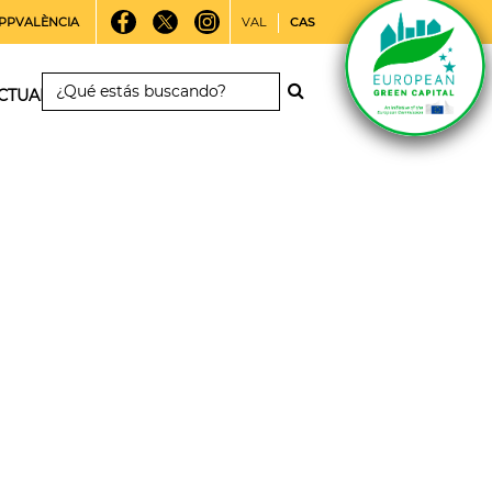
PPVALÈNCIA
VAL
CAS
CTUALIDAD