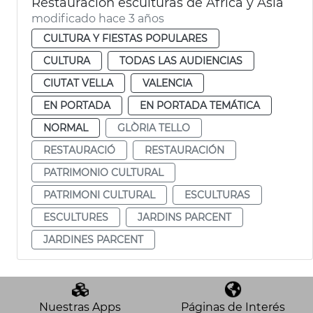
Restauración esculturas de África y Asia
modificado hace 3 años
CULTURA Y FIESTAS POPULARES
CULTURA
TODAS LAS AUDIENCIAS
CIUTAT VELLA
VALENCIA
EN PORTADA
EN PORTADA TEMÁTICA
NORMAL
GLÒRIA TELLO
RESTAURACIÓ
RESTAURACIÓN
PATRIMONIO CULTURAL
PATRIMONI CULTURAL
ESCULTURAS
ESCULTURES
JARDINS PARCENT
JARDINES PARCENT
Nuestras Apps
Páginas de Interés