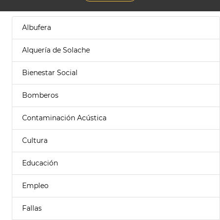
Albufera
Alquería de Solache
Bienestar Social
Bomberos
Contaminación Acústica
Cultura
Educación
Empleo
Fallas