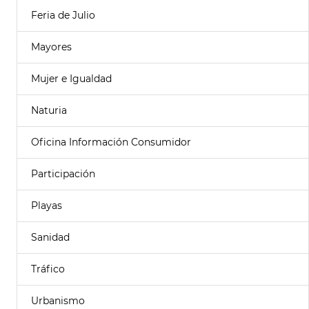
Feria de Julio
Mayores
Mujer e Igualdad
Naturia
Oficina Información Consumidor
Participación
Playas
Sanidad
Tráfico
Urbanismo