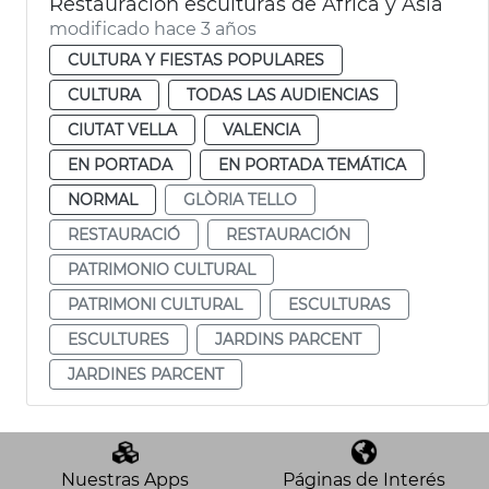
Restauración esculturas de África y Asia
modificado hace 3 años
CULTURA Y FIESTAS POPULARES
CULTURA
TODAS LAS AUDIENCIAS
CIUTAT VELLA
VALENCIA
EN PORTADA
EN PORTADA TEMÁTICA
NORMAL
GLÒRIA TELLO
RESTAURACIÓ
RESTAURACIÓN
PATRIMONIO CULTURAL
PATRIMONI CULTURAL
ESCULTURAS
ESCULTURES
JARDINS PARCENT
JARDINES PARCENT
Nuestras Apps
Páginas de Interés