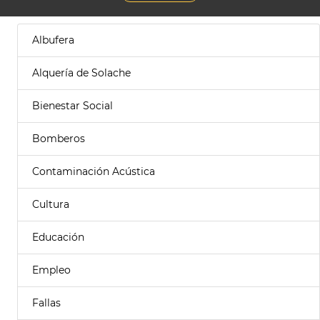
Albufera
Alquería de Solache
Bienestar Social
Bomberos
Contaminación Acústica
Cultura
Educación
Empleo
Fallas