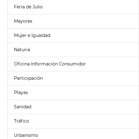
Feria de Julio
Mayores
Mujer e Igualdad
Naturia
Oficina Información Consumidor
Participación
Playas
Sanidad
Tráfico
Urbanismo