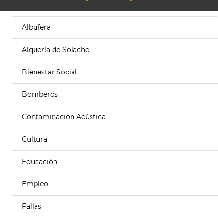
Albufera
Alquería de Solache
Bienestar Social
Bomberos
Contaminación Acústica
Cultura
Educación
Empleo
Fallas