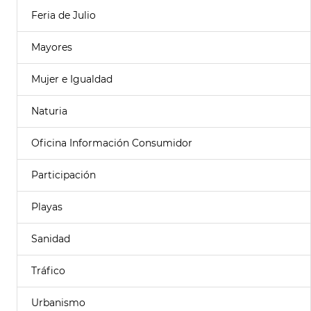
Feria de Julio
Mayores
Mujer e Igualdad
Naturia
Oficina Información Consumidor
Participación
Playas
Sanidad
Tráfico
Urbanismo