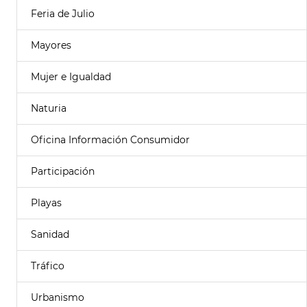
Feria de Julio
Mayores
Mujer e Igualdad
Naturia
Oficina Información Consumidor
Participación
Playas
Sanidad
Tráfico
Urbanismo