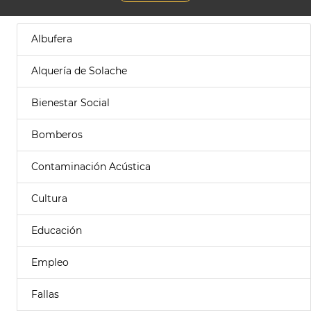
Albufera
Alquería de Solache
Bienestar Social
Bomberos
Contaminación Acústica
Cultura
Educación
Empleo
Fallas