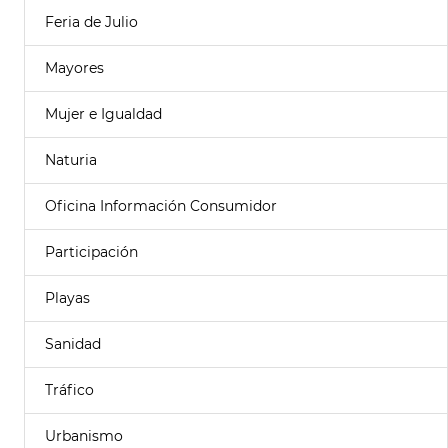
Feria de Julio
Mayores
Mujer e Igualdad
Naturia
Oficina Información Consumidor
Participación
Playas
Sanidad
Tráfico
Urbanismo