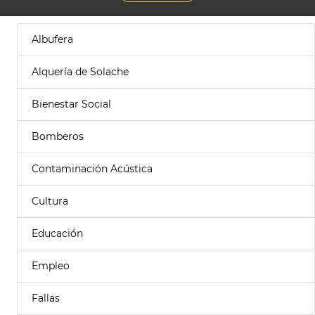
Albufera
Alquería de Solache
Bienestar Social
Bomberos
Contaminación Acústica
Cultura
Educación
Empleo
Fallas