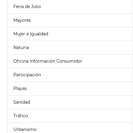
Feria de Julio
Mayores
Mujer e Igualdad
Naturia
Oficina Información Consumidor
Participación
Playas
Sanidad
Tráfico
Urbanismo