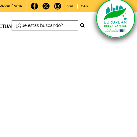
PPVALÈNCIA
VAL
CAS
CTUALIDAD