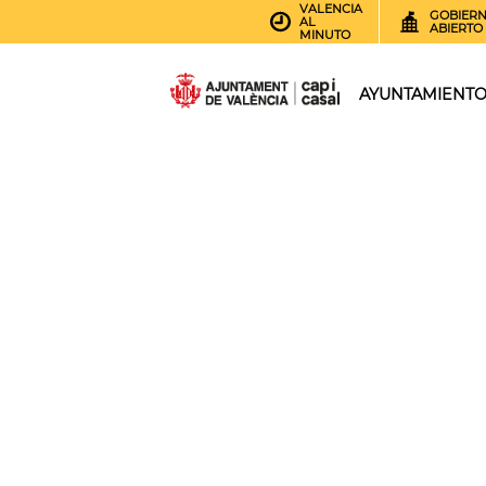
VALENCIA
GOBIER
AL
ABIERTO
MINUTO
AYUNTAMIENT