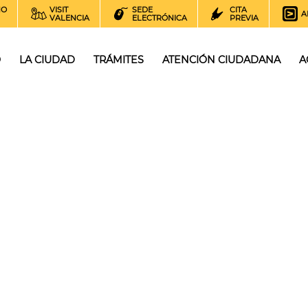
NO
VISIT
SEDE
CITA
A
VALENCIA
ELECTRÓNICA
PREVIA
O
LA CIUDAD
TRÁMITES
ATENCIÓN CIUDADANA
A