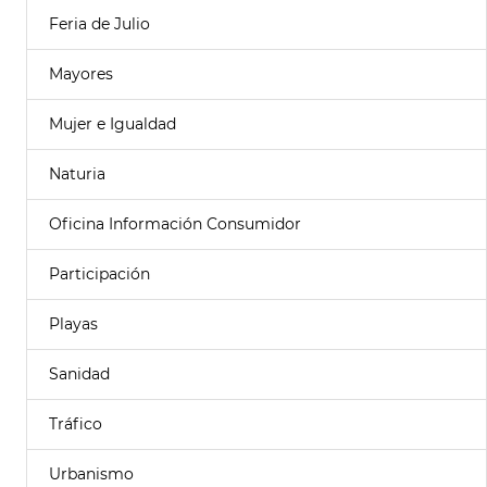
Feria de Julio
Mayores
Mujer e Igualdad
Naturia
Oficina Información Consumidor
Participación
Playas
Sanidad
Tráfico
Urbanismo