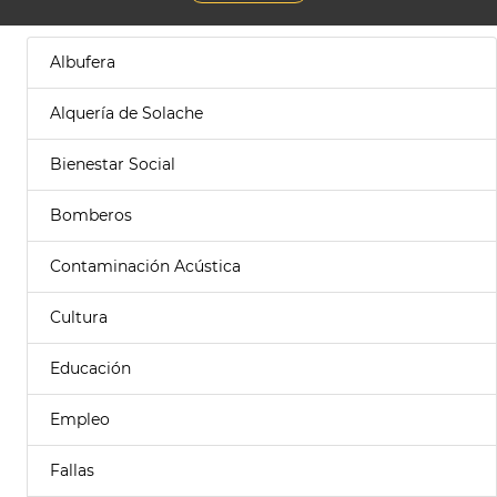
Albufera
Alquería de Solache
Bienestar Social
Bomberos
Contaminación Acústica
Cultura
Educación
Empleo
Fallas