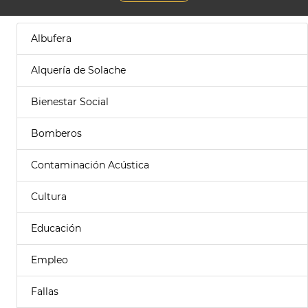
Albufera
Alquería de Solache
Bienestar Social
Bomberos
Contaminación Acústica
Cultura
Educación
Empleo
Fallas