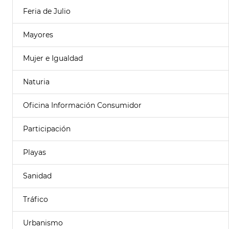
Feria de Julio
Mayores
Mujer e Igualdad
Naturia
Oficina Información Consumidor
Participación
Playas
Sanidad
Tráfico
Urbanismo