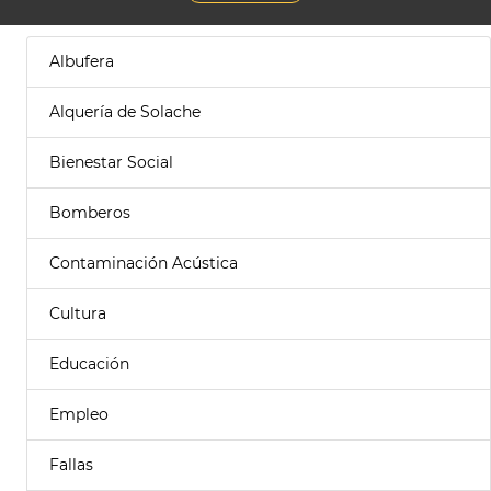
Albufera
Alquería de Solache
Bienestar Social
Bomberos
Contaminación Acústica
Cultura
Educación
Empleo
Fallas