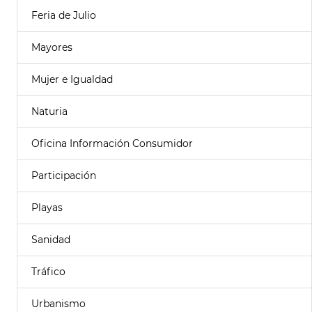
Feria de Julio
Mayores
Mujer e Igualdad
Naturia
Oficina Información Consumidor
Participación
Playas
Sanidad
Tráfico
Urbanismo