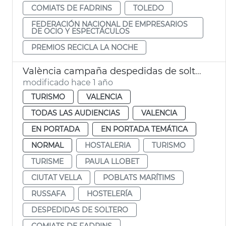
COMIATS DE FADRINS
TOLEDO
FEDERACIÓN NACIONAL DE EMPRESARIOS
DE OCIO Y ESPECTÁCULOS
PREMIOS RECICLA LA NOCHE
València campaña despedidas de soltero ocio respetuoso
modificado hace 1 año
TURISMO
VALENCIA
TODAS LAS AUDIENCIAS
VALENCIA
EN PORTADA
EN PORTADA TEMÁTICA
NORMAL
HOSTALERIA
TURISMO
TURISME
PAULA LLOBET
CIUTAT VELLA
POBLATS MARÍTIMS
RUSSAFA
HOSTELERÍA
DESPEDIDAS DE SOLTERO
COMIATS DE FADRINS