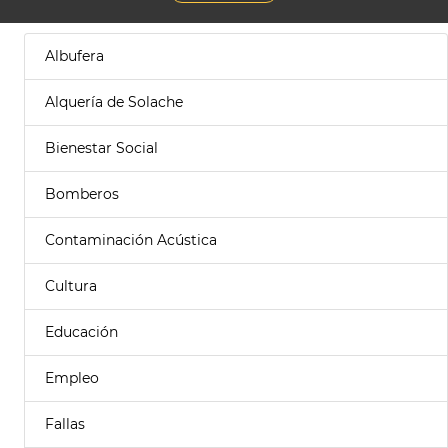
Albufera
Alquería de Solache
Bienestar Social
Bomberos
Contaminación Acústica
Cultura
Educación
Empleo
Fallas