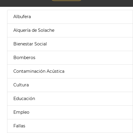
Albufera
Alquería de Solache
Bienestar Social
Bomberos
Contaminación Acústica
Cultura
Educación
Empleo
Fallas