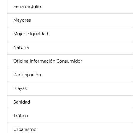
Feria de Julio
Mayores
Mujer e Igualdad
Naturia
Oficina Información Consumidor
Participación
Playas
Sanidad
Tráfico
Urbanismo