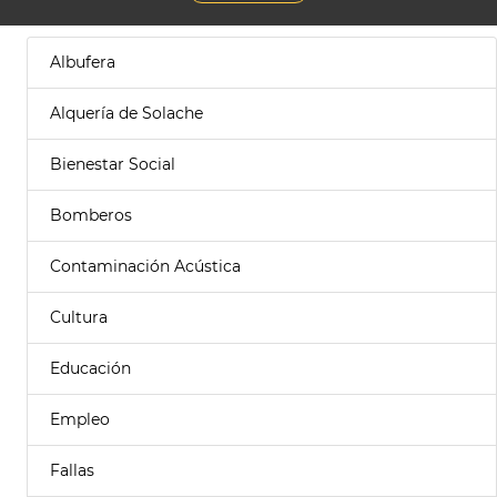
Albufera
Alquería de Solache
Bienestar Social
Bomberos
Contaminación Acústica
Cultura
Educación
Empleo
Fallas