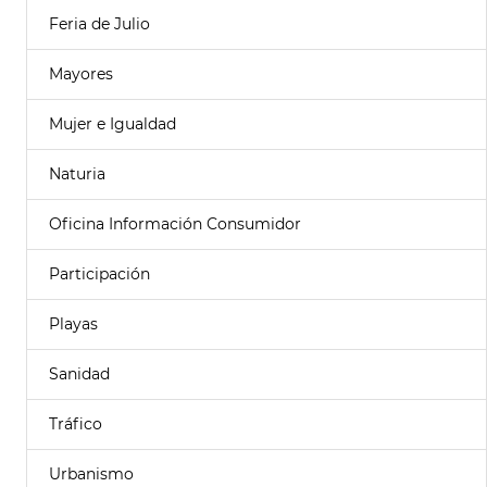
Feria de Julio
Mayores
Mujer e Igualdad
Naturia
Oficina Información Consumidor
Participación
Playas
Sanidad
Tráfico
Urbanismo