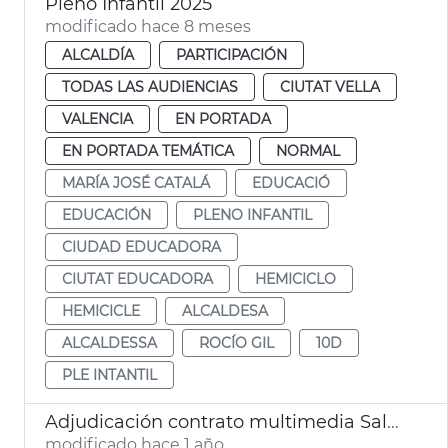
Pleno Infantil 2025
modificado hace 8 meses
ALCALDÍA
PARTICIPACIÓN
TODAS LAS AUDIENCIAS
CIUTAT VELLA
VALENCIA
EN PORTADA
EN PORTADA TEMÁTICA
NORMAL
MARÍA JOSÉ CATALÁ
EDUCACIÓ
EDUCACIÓN
PLENO INFANTIL
CIUDAD EDUCADORA
CIUTAT EDUCADORA
HEMICICLO
HEMICICLE
ALCALDESA
ALCALDESSA
ROCÍO GIL
10D
PLE INTANTIL
Adjudicación contrato multimedia Salón de Plenos Ayuntamiento València
modificado hace 1 año