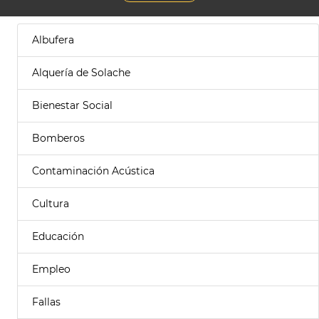
Albufera
Alquería de Solache
Bienestar Social
Bomberos
Contaminación Acústica
Cultura
Educación
Empleo
Fallas