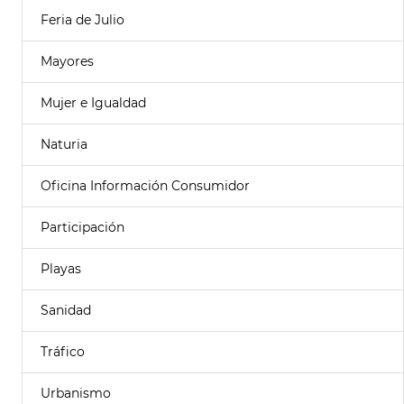
Feria de Julio
Mayores
Mujer e Igualdad
Naturia
Oficina Información Consumidor
Participación
Playas
Sanidad
Tráfico
Urbanismo