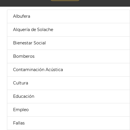
Albufera
Alquería de Solache
Bienestar Social
Bomberos
Contaminación Acústica
Cultura
Educación
Empleo
Fallas