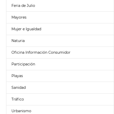
Feria de Julio
Mayores
Mujer e Igualdad
Naturia
Oficina Información Consumidor
Participación
Playas
Sanidad
Tráfico
Urbanismo