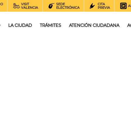
NO
VISIT
SEDE
CITA
A
VALENCIA
ELECTRÓNICA
PREVIA
O
LA CIUDAD
TRÁMITES
ATENCIÓN CIUDADANA
A