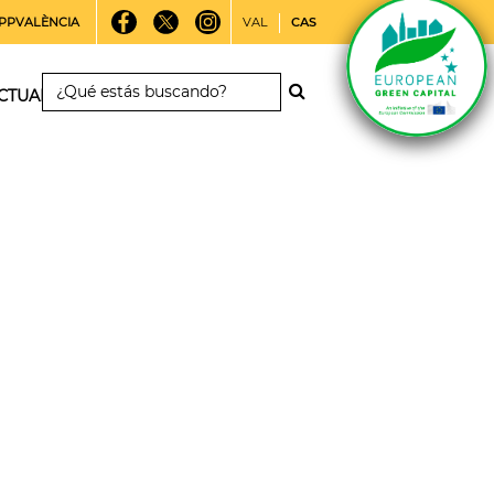
PPVALÈNCIA
VAL
CAS
CTUALIDAD