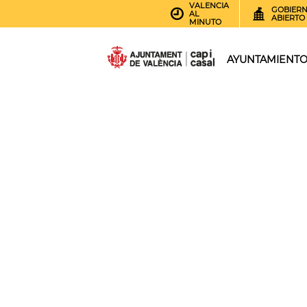
VALENCIA
GOBIER
AL
ABIERTO
MINUTO
AYUNTAMIENT