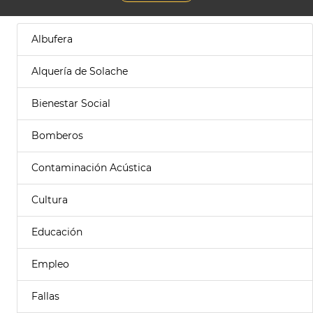
Albufera
Alquería de Solache
Bienestar Social
Bomberos
Contaminación Acústica
Cultura
Educación
Empleo
Fallas