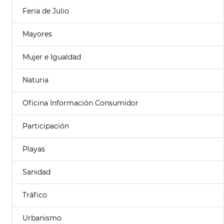
Feria de Julio
Mayores
Mujer e Igualdad
Naturia
Oficina Información Consumidor
Participación
Playas
Sanidad
Tráfico
Urbanismo