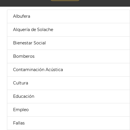
Albufera
Alquería de Solache
Bienestar Social
Bomberos
Contaminación Acústica
Cultura
Educación
Empleo
Fallas