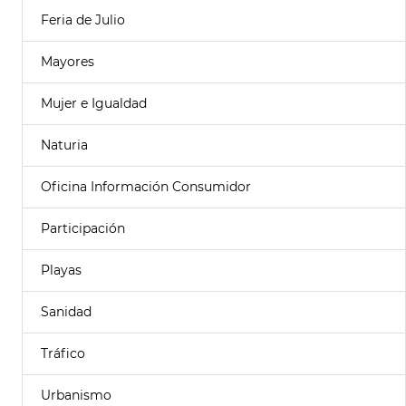
Feria de Julio
Mayores
Mujer e Igualdad
Naturia
Oficina Información Consumidor
Participación
Playas
Sanidad
Tráfico
Urbanismo