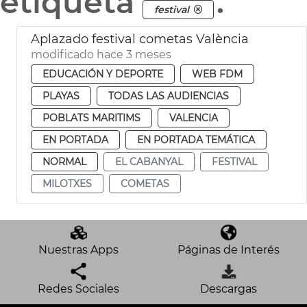
etiqueta
.
festival
Aplazado festival cometas València
modificado hace 3 meses
EDUCACIÓN Y DEPORTE
WEB FDM
PLAYAS
TODAS LAS AUDIENCIAS
POBLATS MARITIMS
VALENCIA
EN PORTADA
EN PORTADA TEMÁTICA
NORMAL
EL CABANYAL
FESTIVAL
MILOTXES
COMETAS
Nuestras Apps
Páginas de Interés
Redes Sociales
Descargas