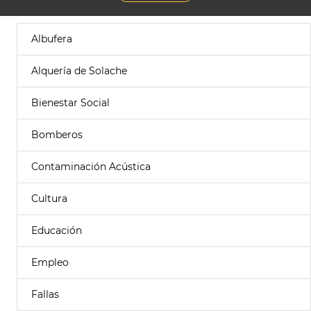
Albufera
Alquería de Solache
Bienestar Social
Bomberos
Contaminación Acústica
Cultura
Educación
Empleo
Fallas