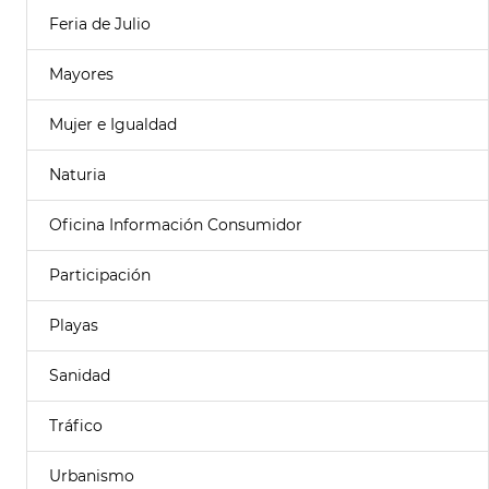
Feria de Julio
Mayores
Mujer e Igualdad
Naturia
Oficina Información Consumidor
Participación
Playas
Sanidad
Tráfico
Urbanismo