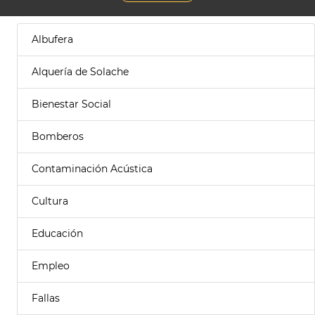
Albufera
Alquería de Solache
Bienestar Social
Bomberos
Contaminación Acústica
Cultura
Educación
Empleo
Fallas