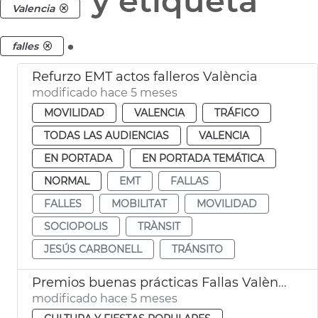
y etiqueta
Valencia
.
falles
Refurzo EMT actos falleros València
modificado hace 5 meses
MOVILIDAD
VALENCIA
TRÁFICO
TODAS LAS AUDIENCIAS
VALENCIA
EN PORTADA
EN PORTADA TEMÁTICA
NORMAL
EMT
FALLAS
FALLES
MOBILITAT
MOVILIDAD
SOCIOPOLIS
TRÀNSIT
JESÚS CARBONELL
TRÁNSITO
Premios buenas prácticas Fallas València
modificado hace 5 meses