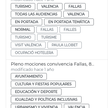
TURISMO
VALENCIA
FALLAS
TODAS LAS AUDIENCIAS
VALENCIA
EN PORTADA
EN PORTADA TEMÁTICA
NORMAL
FALLAS
FALLES
TURISMO
TURISME
VISIT VALÈNCIA
PAULA LLOBET
OCUPACIÓ HOTELERA
Pleno mociones convivencia Fallas, 8M y consulta lengua
modificado hace 1 año
AYUNTAMIENTO
CULTURA Y FIESTAS POPULARES
EDUCACIÓN Y DEPORTE
IGUALDAD Y POLÍTICAS INCLUSIVAS
URBANISMO Y VIVIENDA
VALENCIA