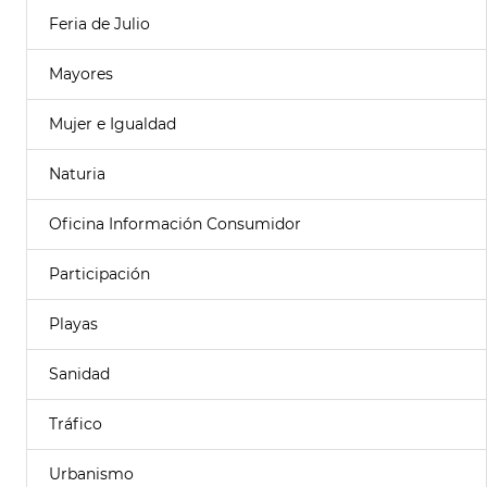
Feria de Julio
Mayores
Mujer e Igualdad
Naturia
Oficina Información Consumidor
Participación
Playas
Sanidad
Tráfico
Urbanismo