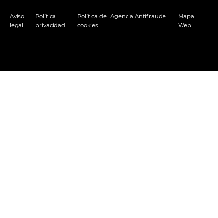
Aviso
Política
Política de
Agencia Antifraude
Mapa
legal
privacidad
cookies
Web