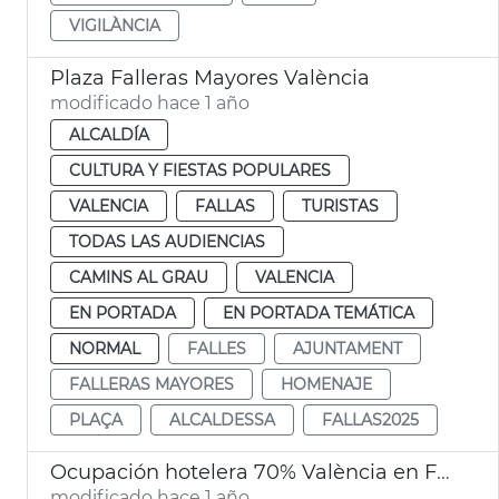
VIGILÀNCIA
Plaza Falleras Mayores València
modificado hace 1 año
ALCALDÍA
CULTURA Y FIESTAS POPULARES
VALENCIA
FALLAS
TURISTAS
TODAS LAS AUDIENCIAS
CAMINS AL GRAU
VALENCIA
EN PORTADA
EN PORTADA TEMÁTICA
NORMAL
FALLES
AJUNTAMENT
FALLERAS MAYORES
HOMENAJE
PLAÇA
ALCALDESSA
FALLAS2025
Ocupación hotelera 70% València en Fallas
modificado hace 1 año