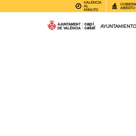
VALENCIA
GOBIER
AL
ABIERTO
MINUTO
AYUNTAMIENT