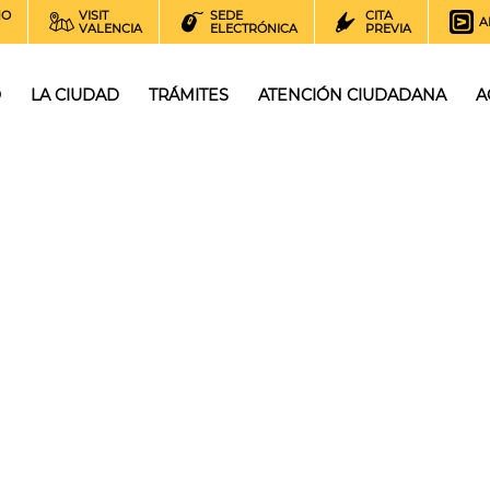
NO
VISIT
SEDE
CITA
A
VALENCIA
ELECTRÓNICA
PREVIA
O
LA CIUDAD
TRÁMITES
ATENCIÓN CIUDADANA
A