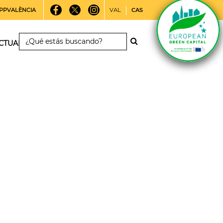
PPVALÈNCIA
VAL
CAS
CTUALIDAD