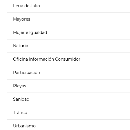
Feria de Julio
Mayores
Mujer e Igualdad
Naturia
Oficina Información Consumidor
Participación
Playas
Sanidad
Tráfico
Urbanismo