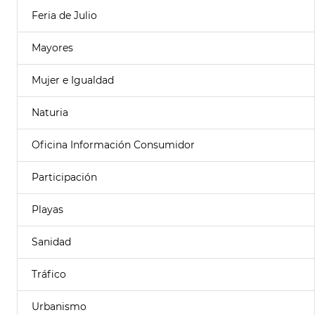
Feria de Julio
Mayores
Mujer e Igualdad
Naturia
Oficina Información Consumidor
Participación
Playas
Sanidad
Tráfico
Urbanismo