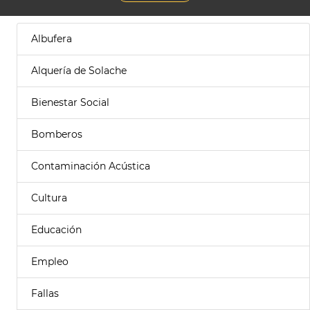
Albufera
Alquería de Solache
Bienestar Social
Bomberos
Contaminación Acústica
Cultura
Educación
Empleo
Fallas