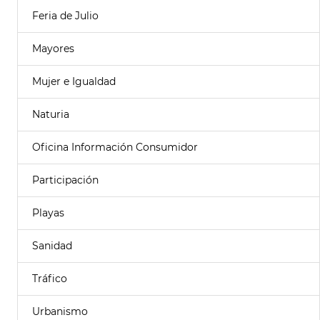
Feria de Julio
Mayores
Mujer e Igualdad
Naturia
Oficina Información Consumidor
Participación
Playas
Sanidad
Tráfico
Urbanismo