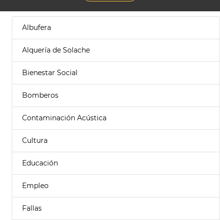
Albufera
Alquería de Solache
Bienestar Social
Bomberos
Contaminación Acústica
Cultura
Educación
Empleo
Fallas