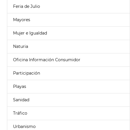
Feria de Julio
Mayores
Mujer e Igualdad
Naturia
Oficina Información Consumidor
Participación
Playas
Sanidad
Tráfico
Urbanismo