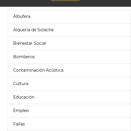
Albufera
Alquería de Solache
Bienestar Social
Bomberos
Contaminación Acústica
Cultura
Educación
Empleo
Fallas