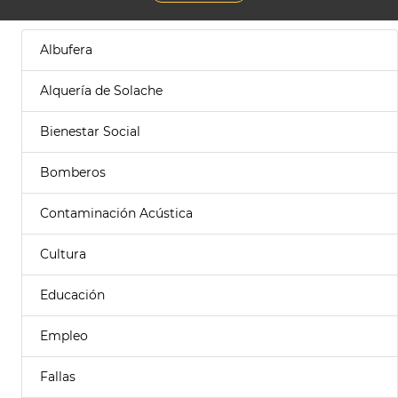
Albufera
Alquería de Solache
Bienestar Social
Bomberos
Contaminación Acústica
Cultura
Educación
Empleo
Fallas