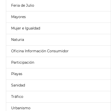
Feria de Julio
Mayores
Mujer e Igualdad
Naturia
Oficina Información Consumidor
Participación
Playas
Sanidad
Tráfico
Urbanismo