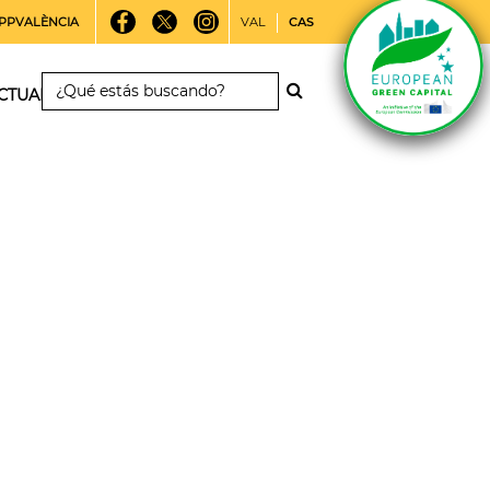
PPVALÈNCIA
VAL
CAS
CTUALIDAD