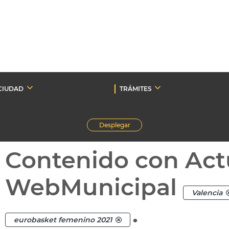
CIUDAD
TRÁMITES
Desplegar
Contenido con Act
WebMunicipal
Valencia
.
eurobasket femenino 2021