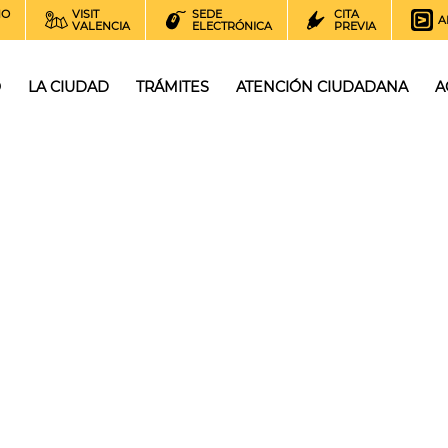
NO
VISIT
SEDE
CITA
A
VALENCIA
ELECTRÓNICA
PREVIA
O
LA CIUDAD
TRÁMITES
ATENCIÓN CIUDADANA
A