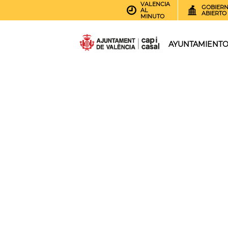
VALENCIA
GOBIER
AL
ABIERTO
MINUTO
AYUNTAMIENT