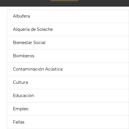
Albufera
Alquería de Solache
Bienestar Social
Bomberos
Contaminación Acústica
Cultura
Educación
Empleo
Fallas