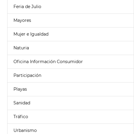
Feria de Julio
Mayores
Mujer e Igualdad
Naturia
Oficina Información Consumidor
Participación
Playas
Sanidad
Tráfico
Urbanismo