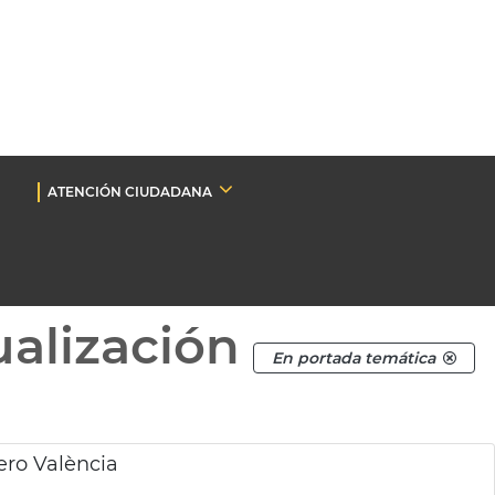
ATENCIÓN CIUDADANA
ualización
En portada temática
ero València