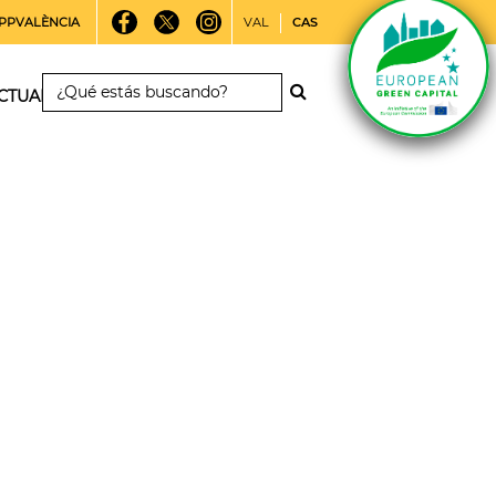
PPVALÈNCIA
VAL
CAS
CTUALIDAD