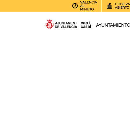
VALENCIA
GOBIER
AL
ABIERTO
MINUTO
AYUNTAMIENT