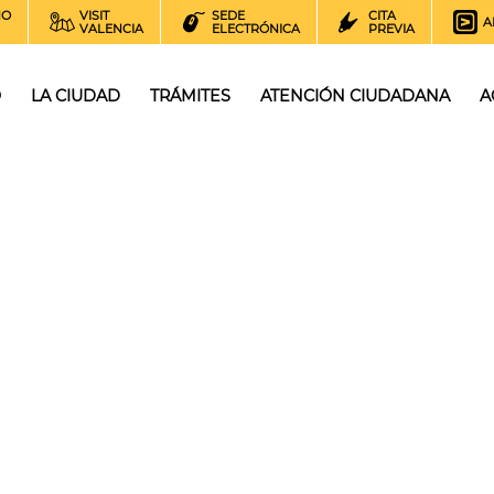
NO
VISIT
SEDE
CITA
A
VALENCIA
ELECTRÓNICA
PREVIA
O
LA CIUDAD
TRÁMITES
ATENCIÓN CIUDADANA
A