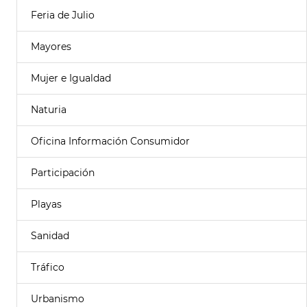
Feria de Julio
Mayores
Mujer e Igualdad
Naturia
Oficina Información Consumidor
Participación
Playas
Sanidad
Tráfico
Urbanismo