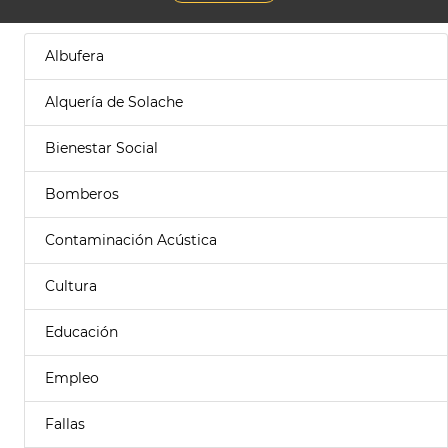
Albufera
Alquería de Solache
Bienestar Social
Bomberos
Contaminación Acústica
Cultura
Educación
Empleo
Fallas