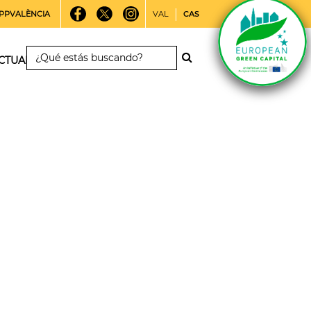
PPVALÈNCIA
VAL
CAS
CTUALIDAD