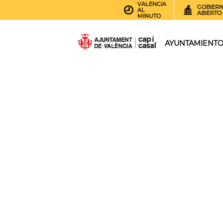
VALENCIA
GOBIER
AL
ABIERTO
MINUTO
AYUNTAMIENT