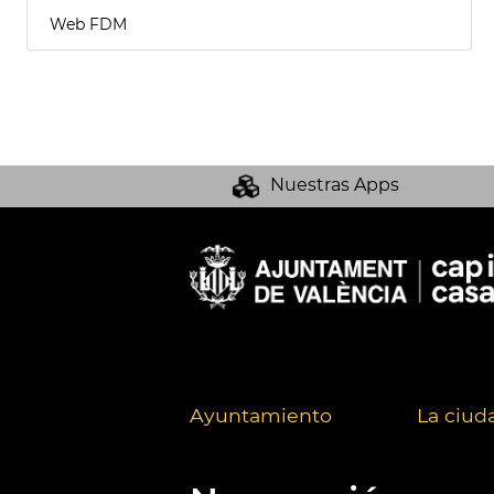
Web FDM
Nuestras Apps
Ayuntamiento
La ciud