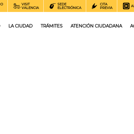
NO
VISIT
SEDE
CITA
A
VALENCIA
ELECTRÓNICA
PREVIA
O
LA CIUDAD
TRÁMITES
ATENCIÓN CIUDADANA
A