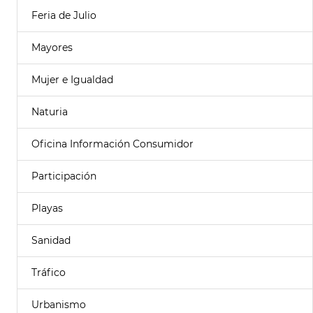
Feria de Julio
Mayores
Mujer e Igualdad
Naturia
Oficina Información Consumidor
Participación
Playas
Sanidad
Tráfico
Urbanismo