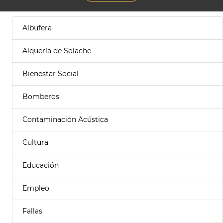
Albufera
Alquería de Solache
Bienestar Social
Bomberos
Contaminación Acústica
Cultura
Educación
Empleo
Fallas