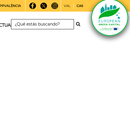
PPVALÈNCIA
VAL
CAS
CTUALIDAD