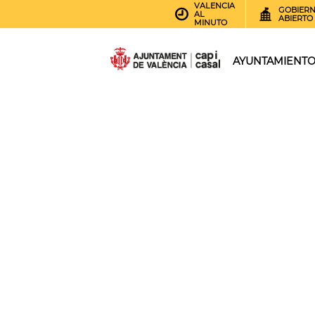
VALENCIA
GOBIER
AL
ABIERTO
MINUTO
AYUNTAMIENT