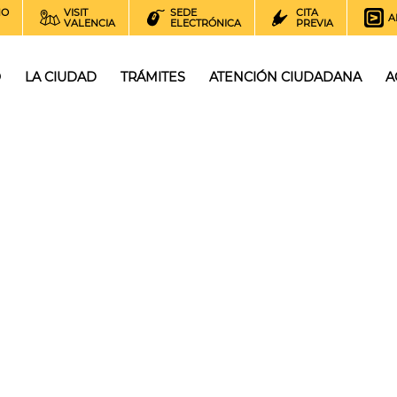
NO
VISIT
SEDE
CITA
A
VALENCIA
ELECTRÓNICA
PREVIA
O
LA CIUDAD
TRÁMITES
ATENCIÓN CIUDADANA
A