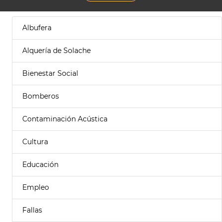
Albufera
Alquería de Solache
Bienestar Social
Bomberos
Contaminación Acústica
Cultura
Educación
Empleo
Fallas