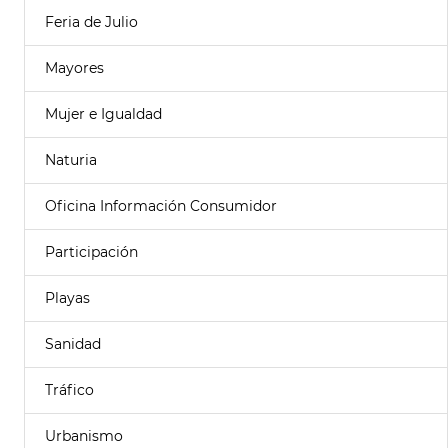
Feria de Julio
Mayores
Mujer e Igualdad
Naturia
Oficina Información Consumidor
Participación
Playas
Sanidad
Tráfico
Urbanismo