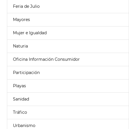
Feria de Julio
Mayores
Mujer e Igualdad
Naturia
Oficina Información Consumidor
Participación
Playas
Sanidad
Tráfico
Urbanismo