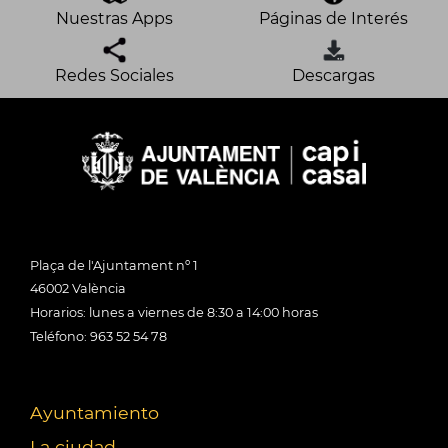
Nuestras Apps
Páginas de Interés
Redes Sociales
Descargas
Plaça de l'Ajuntament nº 1
46002 València
Horarios: lunes a viernes de 8:30 a 14:00 horas
Teléfono: 963 52 54 78
Ayuntamiento
La ciudad