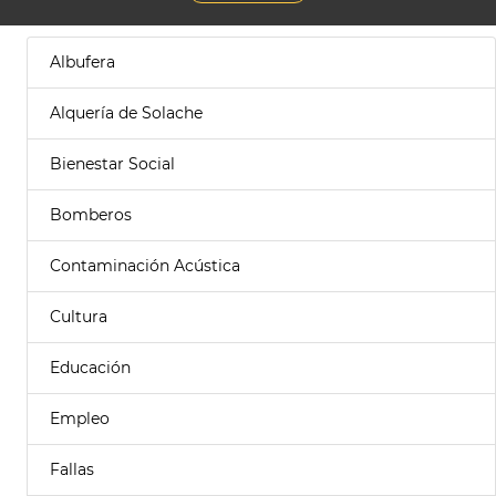
Albufera
Alquería de Solache
Bienestar Social
Bomberos
Contaminación Acústica
Cultura
Educación
Empleo
Fallas