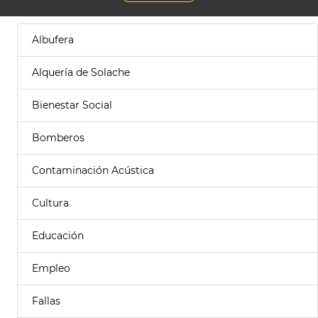
Albufera
Alquería de Solache
Bienestar Social
Bomberos
Contaminación Acústica
Cultura
Educación
Empleo
Fallas