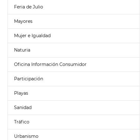
Feria de Julio
Mayores
Mujer e Igualdad
Naturia
Oficina Información Consumidor
Participación
Playas
Sanidad
Tráfico
Urbanismo