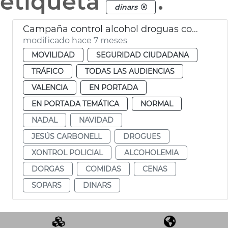
etiqueta
.
dinars
Campaña control alcohol droguas comidas empresa Navidad
modificado hace 7 meses
MOVILIDAD
SEGURIDAD CIUDADANA
TRÁFICO
TODAS LAS AUDIENCIAS
VALENCIA
EN PORTADA
EN PORTADA TEMÁTICA
NORMAL
NADAL
NAVIDAD
JESÚS CARBONELL
DROGUES
XONTROL POLICIAL
ALCOHOLEMIA
DORGAS
COMIDAS
CENAS
SOPARS
DINARS