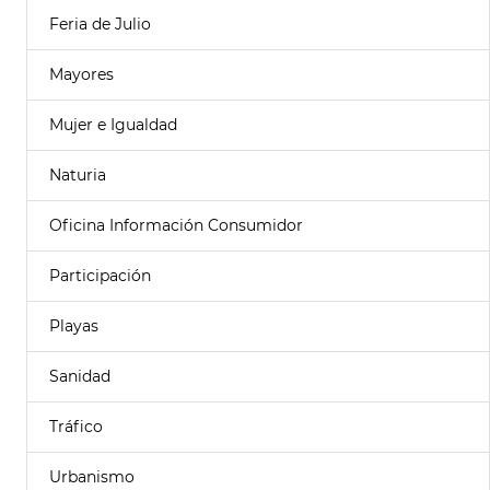
Feria de Julio
Mayores
Mujer e Igualdad
Naturia
Oficina Información Consumidor
Participación
Playas
Sanidad
Tráfico
Urbanismo