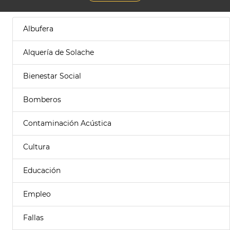
Albufera
Alquería de Solache
Bienestar Social
Bomberos
Contaminación Acústica
Cultura
Educación
Empleo
Fallas