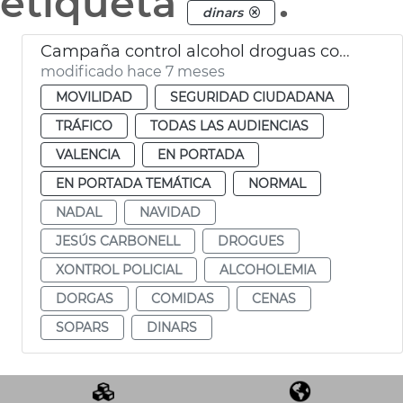
etiqueta
.
dinars
Campaña control alcohol droguas comidas empresa Navidad
modificado hace 7 meses
MOVILIDAD
SEGURIDAD CIUDADANA
TRÁFICO
TODAS LAS AUDIENCIAS
VALENCIA
EN PORTADA
EN PORTADA TEMÁTICA
NORMAL
NADAL
NAVIDAD
JESÚS CARBONELL
DROGUES
XONTROL POLICIAL
ALCOHOLEMIA
DORGAS
COMIDAS
CENAS
SOPARS
DINARS