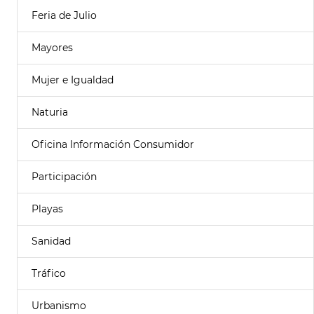
Feria de Julio
Mayores
Mujer e Igualdad
Naturia
Oficina Información Consumidor
Participación
Playas
Sanidad
Tráfico
Urbanismo