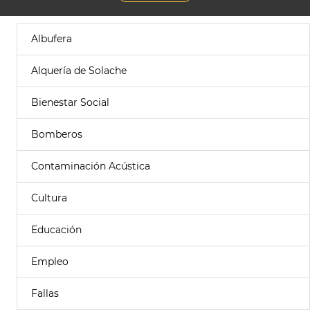
Albufera
Alquería de Solache
Bienestar Social
Bomberos
Contaminación Acústica
Cultura
Educación
Empleo
Fallas